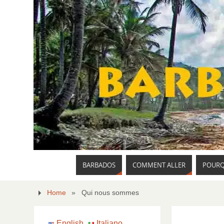
BARBADOS
COMMENT ALLER
POURQ
Home
»
Qui nous sommes
English
Italiano