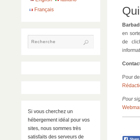
Qu
Français
Barbado
en sort
de cli
informat
Contac
Pour des
Rédacti
Pour sig
Webmas
Si vous cherchez un
hébergement idéal pour vos
sites, nous sommes très
satisfaits des serveurs de
Share