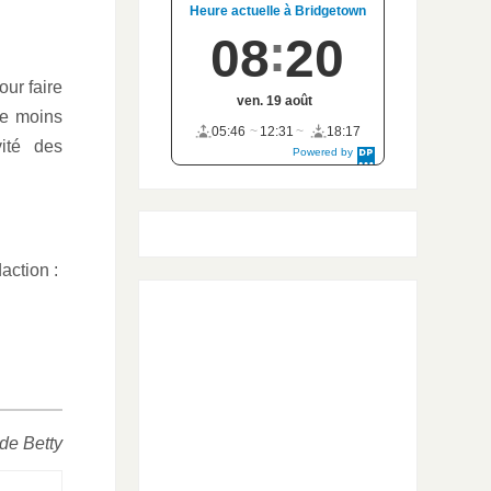
Heure actuelle à Bridgetown
08
20
ur faire
ven. 19 août
de moins
05:46
12:31
18:17
ité des
Powered by
DaysPedia.c
om
action :
de Betty