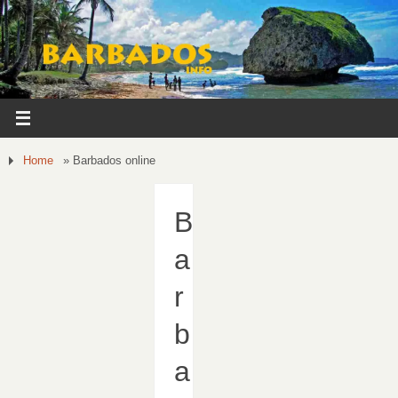
Home
»
Barbados online
B
a
r
b
a