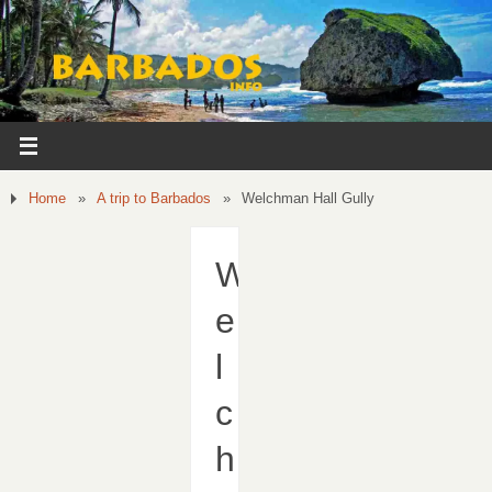
Home
»
A trip to Barbados
»
Welchman Hall Gully
W
e
l
c
h